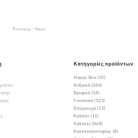
Αυτό
το
προϊόν
Previous
-
Next
έχει
πολλαπλές
παραλλαγές.
Οι
επιλογές
η
Κατηγορίες προϊόντων
μπορούν
να
Happy Box
(35)
επιλεγούν
ρρήτου
Ανδρικά
(266)
στη
τολής
Βρεφικά
(18)
σελίδα
ωμής
Γυναικεία
(523)
του
Εσώρουχα
(12)
προϊόντος
άς
Καλσόν
(15)
Κάλτσες
(468)
Καλτσοπαντόφλες
(8)