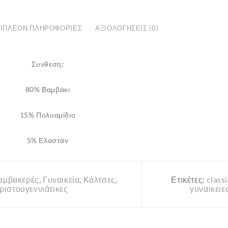
''ΕΚΜΕΝ''
3
ΙΠΛΈΟΝ ΠΛΗΡΟΦΟΡΊΕΣ
ΑΞΙΟΛΟΓΉΣΕΙΣ (0)
Ζευγάρια
ποσότητα
Συνθεση:
80% Βαμβάκι
15% Πολυαμίδιο
5% Ελαστάν
αμβακερές
,
Γυναικεία
,
Κάλτσες
,
Ετικέτες:
classi
ριστουγεννιάτικες
γυναικειε