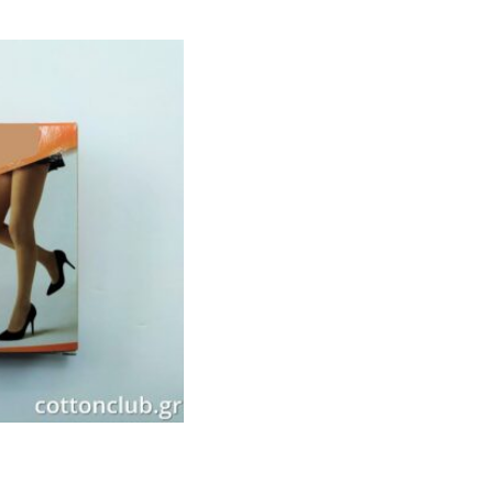
Γυναικεία Βαμβακερή Κάλτσα με
Δέντρα