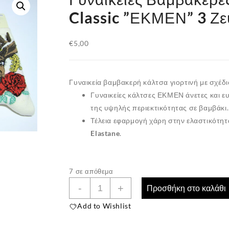
Classic ”ΕΚΜΕΝ” 3 Ζε
€
5,00
Γυναικεία βαμβακερή κάλτσα γιορτινή με σχέδι
Γυναικείες κάλτσες
ΕΚΜΕΝ
άνετες και ε
της υψηλής περιεκτικότητας σε
βαμβάκι
.
Τέλεια εφαρμογή χάρη στην ελαστικότητ
Elastane
.
7 σε απόθεμα
Γυναικείες
-
+
Προσθήκη στο καλάθι
Βαμβακερές
Add to Wishlist
Κάλτσες
Classic