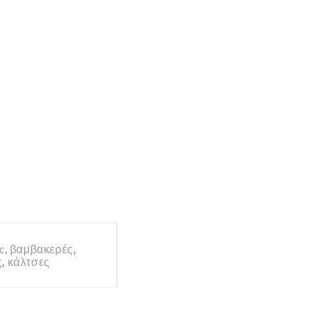
✕
c
,
βαμβακερές
,
ς
,
κάλτσες