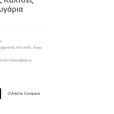
υγάρια
ο
υχάριστες στο πόδι, λογω
α που προσφέρει η
Add to Compare