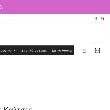
0.
ρεφικά
Σχετικά με εμάς
Επικοινωνία
ς Κάλτσες