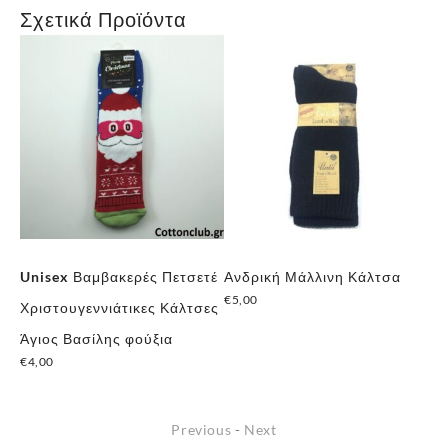
Σχετικά Προϊόντα
Unisex Βαμβακερές Πετσετέ
Ανδρική Μάλλινη Κάλτσα
Αν
€
5,00
Χριστουγεννιάτικες Κάλτσες
Στ
€
5
Άγιος Βασίλης φούξια
€
4,00
Previous
-
Next