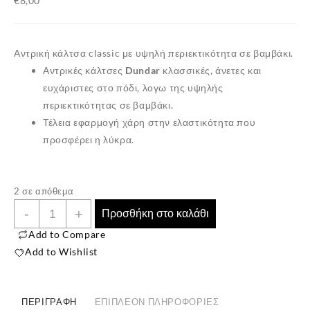
€
8,00
Αντρική κάλτσα classic με υψηλή περιεκτικότητα σε βαμβάκι.
Αντρικές κάλτσες
Dundar
κλασσικές, άνετες και
ευχάριστες στο πόδι, λογω της υψηλής
περιεκτικότητας σε
βαμβάκι
.
Τέλεια εφαρμογή χάρη στην ελαστικότητα που
προσφέρει η
λύκρα
.
2 σε απόθεμα
Ανδρικές
-
+
Προσθήκη στο καλάθι
Βαμβακερές
Add to Compare
Κάλτσες
Add to Wishlist
''Dundar''
3
Ζευγάρια
ΠΕΡΙΓΡΑΦΉ
ΕΠΙΠΛΈΟΝ ΠΛΗΡΟΦΟΡΊΕΣ