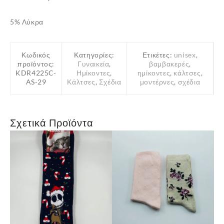
5% Λύκρα
Κωδικός
Κατηγορίες:
Ετικέτες:
unisex
,
προϊόντος:
Γυναικεία
,
βαμβακερές
,
KDR4225C-
Ημίκοντες
,
ημίκοντες
,
κάλτσες
,
AS-29
Κάλτσες
,
Σχέδια
μοντέρνες
,
σχέδια
Σχετικά Προϊόντα