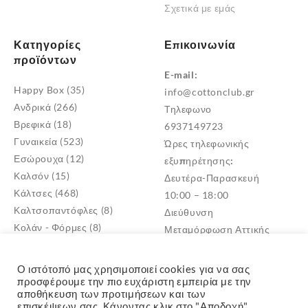
Σχετικά με εμάς
Κατηγορίες
Επικοινωνία
προϊόντων
E-mail:
Happy Box
(35)
info@cottonclub.gr
Ανδρικά
(266)
Τηλεφωνο
Βρεφικά
(18)
6937149723
Γυναικεία
(523)
Ώρες τηλεφωνικής
Εσώρουχα
(12)
εξυπηρέτησης:
Καλσόν
(15)
Δευτέρα-Παρασκευή
Κάλτσες
(468)
10:00 – 18:00
Καλτσοπαντόφλες
(8)
Διεύθυνση
Κολάν - Φόρμες
(8)
Μεταμόρφωση Αττικής
Παντόφλες
(5)
TK: 14452
Πυτζάμες
(4)
Ο ιστότοπό μας χρησιμοποιεί cookies για να σας
Σκουφιά - Γάντια
(3)
προσφέρουμε την πιο ευχάριστη εμπειρία με την
αποθήκευση των προτιμήσεων και των
Παιδικά
(268)
επισκέψεων σας. Κάνοντας κλικ στο "Αποδοχή",