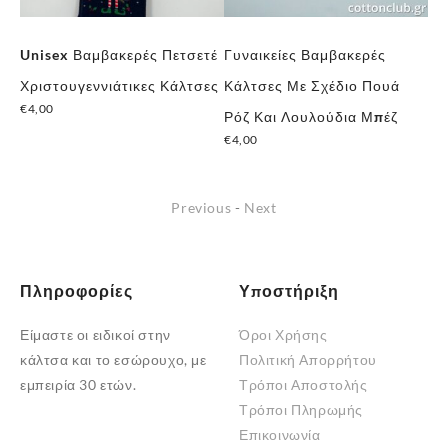
Unisex Βαμβακερές Πετσετέ
Γυναικείες Βαμβακερές
Γυ
Χριστουγεννιάτικες Κάλτσες
Κάλτσες Με Σχέδιο Πουά
”D
€
4,00
€
8
Ρόζ Και Λουλούδια Μπέζ
€
4,00
Previous
-
Next
Πληροφορίες
Υποστήριξη
Είμαστε οι ειδικοί στην
Όροι Χρήσης
κάλτσα και το εσώρουχο, με
Πολιτική Απορρήτου
εμπειρία 30 ετών.
Τρόποι Αποστολής
Τρόποι Πληρωμής
Επικοινωνία