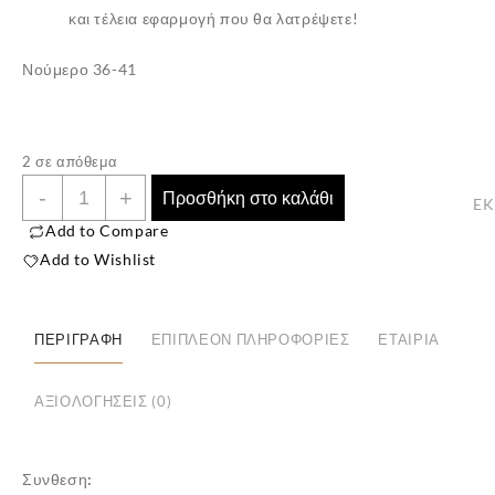
και τέλεια εφαρμογή που θα λατρέψετε!
Νούμερο 36-41
2 σε απόθεμα
Γυναικεία
-
+
Προσθήκη στο καλάθι
E
Βαμβακερή
Add to Compare
Κάλτσα
Add to Wishlist
Χριστουγεννιάτικο
Δέντρο
ποσότητα
ΠΕΡΙΓΡΑΦΉ
ΕΠΙΠΛΈΟΝ ΠΛΗΡΟΦΟΡΊΕΣ
ΕΤΑΙΡΊΑ
✕
ΑΞΙΟΛΟΓΉΣΕΙΣ (0)
Συνθεση: