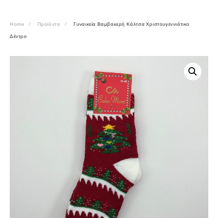
Home
Προϊόντα
Γυναικεία Βαμβακερή Κάλτσα Χριστουγεννιάτικο
Δέντρο