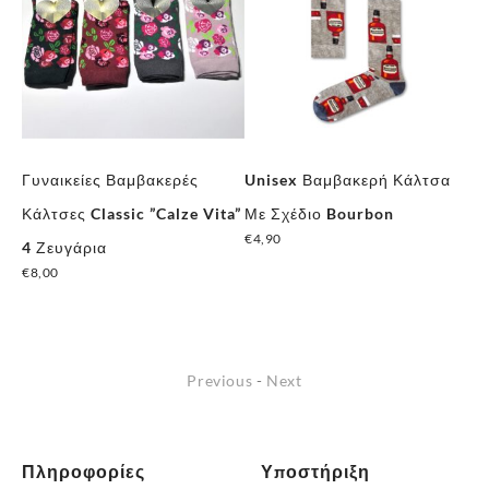
Γυναικείες Βαμβακερές
Unisex Βαμβακερή Κάλτσα
Γυ
Κάλτσες Classic ”Calze Vita”
Με Σχέδιο Bourbon
Κά
€
4,90
€
7
4 Ζευγάρια
€
8,00
Previous
-
Next
Πληροφορίες
Υποστήριξη