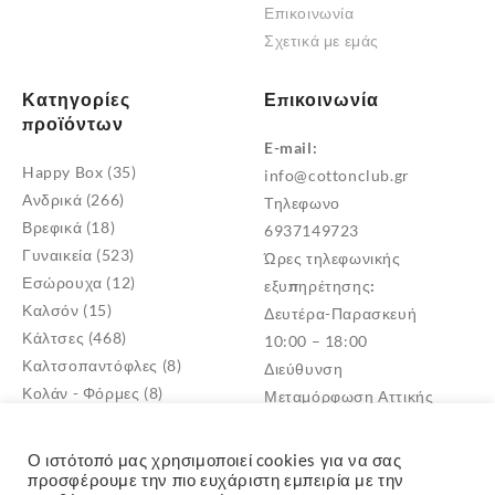
Επικοινωνία
Σχετικά με εμάς
Κατηγορίες
Επικοινωνία
προϊόντων
E-mail:
Happy Box
(35)
info@cottonclub.gr
Ανδρικά
(266)
Τηλεφωνο
Βρεφικά
(18)
6937149723
Γυναικεία
(523)
Ώρες τηλεφωνικής
Εσώρουχα
(12)
εξυπηρέτησης:
Καλσόν
(15)
Δευτέρα-Παρασκευή
Κάλτσες
(468)
10:00 – 18:00
Καλτσοπαντόφλες
(8)
Διεύθυνση
Κολάν - Φόρμες
(8)
Μεταμόρφωση Αττικής
Παντόφλες
(5)
TK: 14452
Πυτζάμες
(4)
Ο ιστότοπό μας χρησιμοποιεί cookies για να σας
Σκουφιά - Γάντια
(3)
προσφέρουμε την πιο ευχάριστη εμπειρία με την