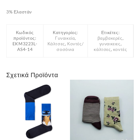
3% Ελαστάν
Κωδικός
Κατηγορίες:
Ετικέτες:
προϊόντος:
Γυναικεία
,
βαμβακερές
,
EKM3223L-
Κάλτσες
,
Κοντές/
γυναικειες
,
AS4-14
σοσόνια
κάλτσες
,
κοντές
Σχετικά Προϊόντα