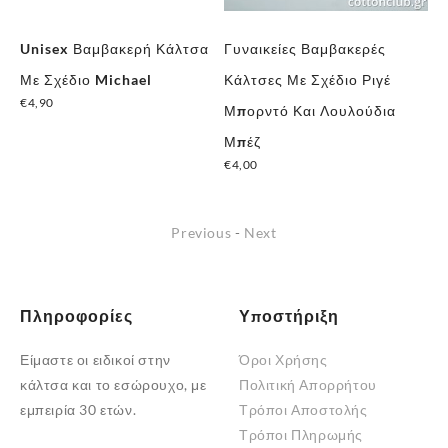
Unisex Βαμβακερή Κάλτσα
Γυναικείες Βαμβακερές
Γυ
Με Σχέδιο Michael
Κάλτσες Με Σχέδιο Ριγέ
Σχ
€
4,90
€
4
Μπορντό Και Λουλούδια
Μπέζ
€
4,00
Previous
-
Next
Πληροφορίες
Υποστήριξη
Είμαστε οι ειδικοί στην
Όροι Χρήσης
κάλτσα και το εσώρουχο, με
Πολιτική Απορρήτου
εμπειρία 30 ετών.
Τρόποι Αποστολής
Τρόποι Πληρωμής