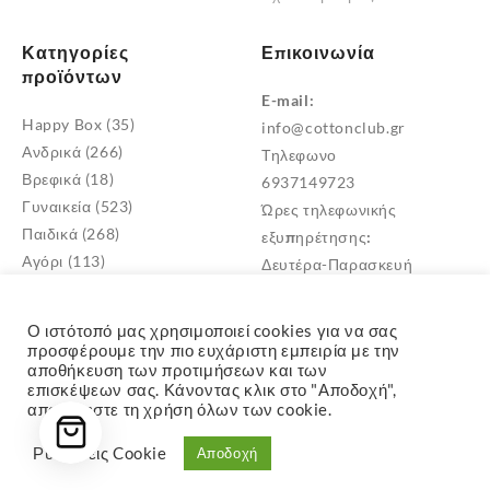
Κατηγορίες
Επικοινωνία
προϊόντων
E-mail:
Happy Box
(35)
info@cottonclub.gr
Ανδρικά
(266)
Τηλεφωνο
Βρεφικά
(18)
6937149723
Γυναικεία
(523)
Ώρες τηλεφωνικής
Παιδικά
(268)
εξυπηρέτησης:
Αγόρι
(113)
Δευτέρα-Παρασκευή
Κορίτσι
(171)
10:00 – 18:00
Παιδικά Σκουφιά
(1)
Διεύθυνση
Ο ιστότοπό μας χρησιμοποιεί cookies για να σας
Μεταμόρφωση Αττικής
προσφέρουμε την πιο ευχάριστη εμπειρία με την
αποθήκευση των προτιμήσεων και των
TK: 14452
επισκέψεων σας. Κάνοντας κλικ στο "Αποδοχή",
αποδέχεστε τη χρήση όλων των cookie.
Ρυθμίσεις Cookie
Αποδοχή