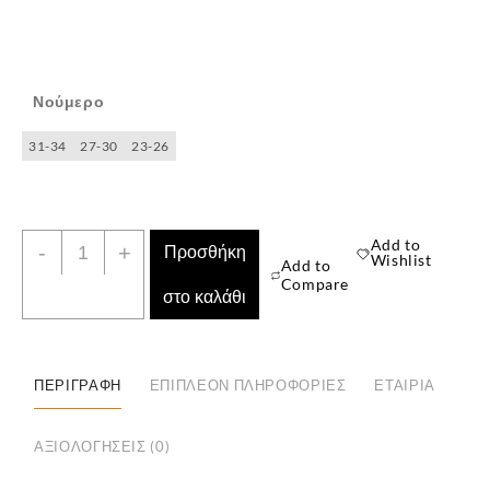
Νούμερο
31-34
27-30
23-26
Παιδική
Add to
-
+
✕
Προσθήκη
Wishlist
Add to
Κάλτσα
Compare
στο καλάθι
2
Ζευγάρια
ποσότητα
ΠΕΡΙΓΡΑΦΉ
ΕΠΙΠΛΈΟΝ ΠΛΗΡΟΦΟΡΊΕΣ
ΕΤΑΙΡΊΑ
ΑΞΙΟΛΟΓΉΣΕΙΣ (0)