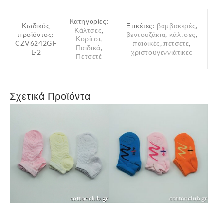
Κατηγορίες:
Κωδικός
Ετικέτες:
βαμβακερές
,
Κάλτσες
,
προϊόντος:
βεντουζάκια
,
κάλτσες
,
Κορίτσι
,
CZV6242GI-
παιδικές
,
πετσετε
,
Παιδικά
,
L-2
χριστουγεννιάτικες
Πετσετέ
Σχετικά Προϊόντα