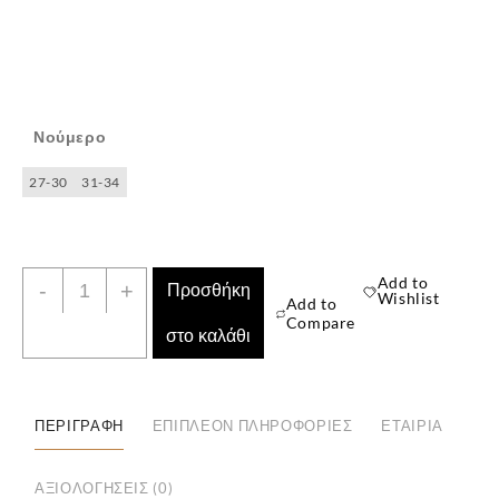
Νούμερο
27-30
31-34
✕
Παιδική
Add to
-
+
Προσθήκη
Wishlist
Add to
Χριστουγεννιάτικη
Compare
στο καλάθι
Κάλτσα
Πετσετέ
ποσότητα
ΠΕΡΙΓΡΑΦΉ
ΕΠΙΠΛΈΟΝ ΠΛΗΡΟΦΟΡΊΕΣ
ΕΤΑΙΡΊΑ
ΑΞΙΟΛΟΓΉΣΕΙΣ (0)