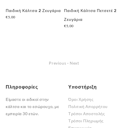
Παιδική Κάλτσα 2 Ζευγάρια
Παιδική Κάλτσα Πετσετέ 2
Πα
€
5,00
Ζευγάρια
Ζε
Αυτό
€
5,00
€
5
το
Αυτό
προϊόν
το
έχει
προϊόν
πολλαπλές
έχει
παραλλαγές.
πολλαπλές
Previous
-
Next
Οι
παραλλαγές.
επιλογές
Οι
μπορούν
επιλογές
Πληροφορίες
Υποστήριξη
να
μπορούν
επιλεγούν
να
Είμαστε οι ειδικοί στην
Όροι Χρήσης
στη
επιλεγούν
κάλτσα και το εσώρουχο, με
Πολιτική Απορρήτου
σελίδα
στη
εμπειρία 30 ετών.
Τρόποι Αποστολής
του
σελίδα
Τρόποι Πληρωμής
προϊόντος
του
Επικοινωνία