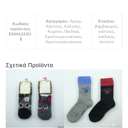
Κατηγορίες:
Αγόρι
,
Ετικέτες:
Κωδικός
Κάλτσες
,
Κάλτσες
,
βαμβακερές
,
προϊόντος:
Κορίτσι
,
Παιδικά
,
κάλτσες
,
EKM6242U-
Χριστουγεννιάτικες
,
παιδικές
,
8
Χριστουγεννιάτικες
πετσετε
Σχετικά Προϊόντα