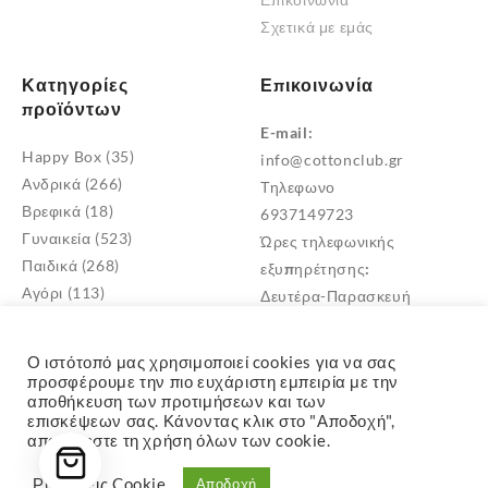
προϊόντος
Σχετικά με εμάς
Κατηγορίες
Επικοινωνία
προϊόντων
E-mail:
Happy Box
(35)
info@cottonclub.gr
Ανδρικά
(266)
Τηλεφωνο
Βρεφικά
(18)
6937149723
Γυναικεία
(523)
Ώρες τηλεφωνικής
Παιδικά
(268)
εξυπηρέτησης:
Αγόρι
(113)
Δευτέρα-Παρασκευή
Κορίτσι
(171)
10:00 – 18:00
Παιδικά Σκουφιά
(1)
Διεύθυνση
Ο ιστότοπό μας χρησιμοποιεί cookies για να σας
Μεταμόρφωση Αττικής
προσφέρουμε την πιο ευχάριστη εμπειρία με την
αποθήκευση των προτιμήσεων και των
TK: 14452
επισκέψεων σας. Κάνοντας κλικ στο "Αποδοχή",
αποδέχεστε τη χρήση όλων των cookie.
Ρυθμίσεις Cookie
Αποδοχή