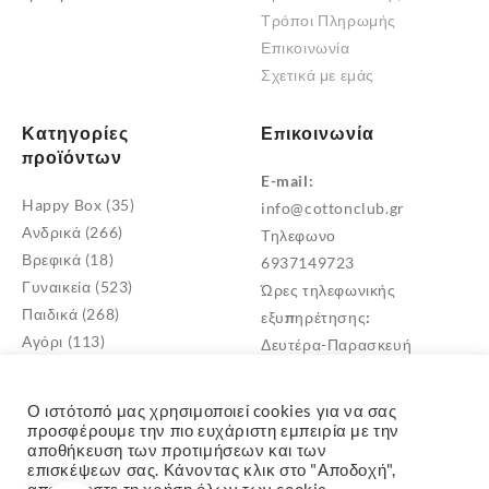
σελίδα
Τρόποι Πληρωμής
του
Επικοινωνία
προϊόντος
Σχετικά με εμάς
Κατηγορίες
Επικοινωνία
προϊόντων
E-mail:
Happy Box
(35)
info@cottonclub.gr
Ανδρικά
(266)
Τηλεφωνο
Βρεφικά
(18)
6937149723
Γυναικεία
(523)
Ώρες τηλεφωνικής
Παιδικά
(268)
εξυπηρέτησης:
Αγόρι
(113)
Δευτέρα-Παρασκευή
Κορίτσι
(171)
10:00 – 18:00
Παιδικά Σκουφιά
(1)
Διεύθυνση
Ο ιστότοπό μας χρησιμοποιεί cookies για να σας
Μεταμόρφωση Αττικής
προσφέρουμε την πιο ευχάριστη εμπειρία με την
αποθήκευση των προτιμήσεων και των
TK: 14452
επισκέψεων σας. Κάνοντας κλικ στο "Αποδοχή",