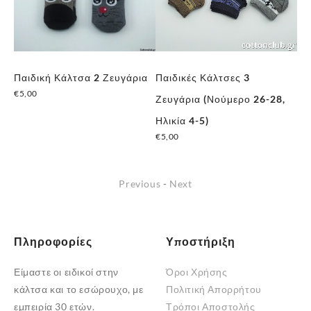
Παιδική Κάλτσα 2 Ζευγάρια
Παιδικές Κάλτσες 3
Πα
€
5,00
Ζευγάρια (Νούμερο 26-28,
Di
Αυτό
Ηλικία 4-5)
Χρ
το
€
5,00
€
7
προϊόν
έχει
πολλαπλές
Previous
-
Next
παραλλαγές.
Οι
επιλογές
Πληροφορίες
Υποστήριξη
μπορούν
να
Είμαστε οι ειδικοί στην
Όροι Χρήσης
επιλεγούν
κάλτσα και το εσώρουχο, με
Πολιτική Απορρήτου
στη
εμπειρία 30 ετών.
Τρόποι Αποστολής