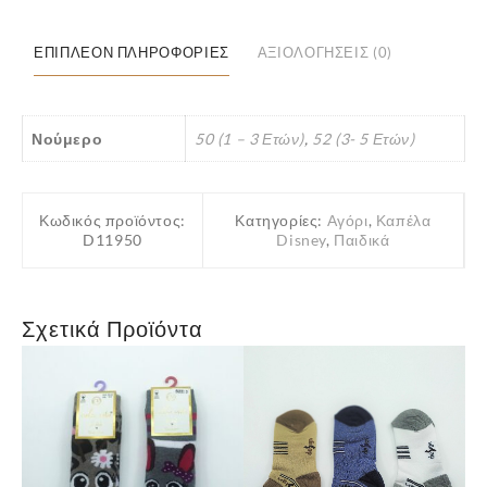
Mickey
Mouse
ΕΠΙΠΛΈΟΝ ΠΛΗΡΟΦΟΡΊΕΣ
ΑΞΙΟΛΟΓΉΣΕΙΣ (0)
Χρώματος
Κόκκινο
ποσότητα
Νούμερο
50 (1 – 3 Ετών)
,
52 (3- 5 Ετών)
Κωδικός προϊόντος:
Κατηγορίες:
Αγόρι
,
Καπέλα
D11950
Disney
,
Παιδικά
Σχετικά Προϊόντα