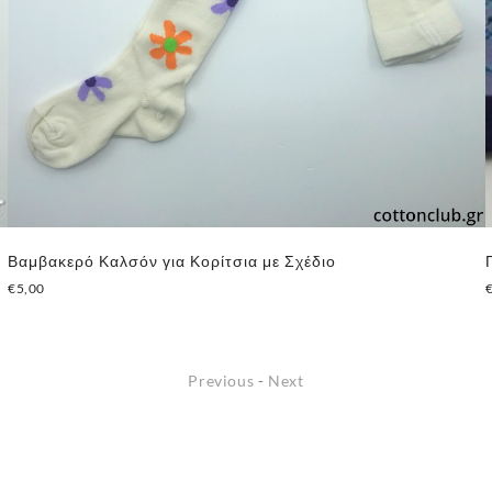
Βαμβακερό Καλσόν για Κορίτσια με Σχέδιο
€
5,00
Αυτό
το
προϊόν
Previous
-
Next
έχει
πολλαπλές
παραλλαγές.
Οι