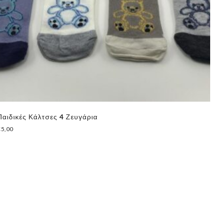
Παιδικές Κάλτσες 4 Ζευγάρια
Πα
€
5,00
€
5
Αυτό
το
προϊόν
έχει
πολλαπλές
παραλλαγές.
Οι