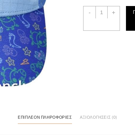
Παιδικό
-
+
Καπέλο
Τζόκεϊ
Peppa
Pig
George
Χρώματος
Μπλέ
ποσότητα
ΕΠΙΠΛΈΟΝ ΠΛΗΡΟΦΟΡΊΕΣ
ΑΞΙΟΛΟΓΉΣΕΙΣ (0)