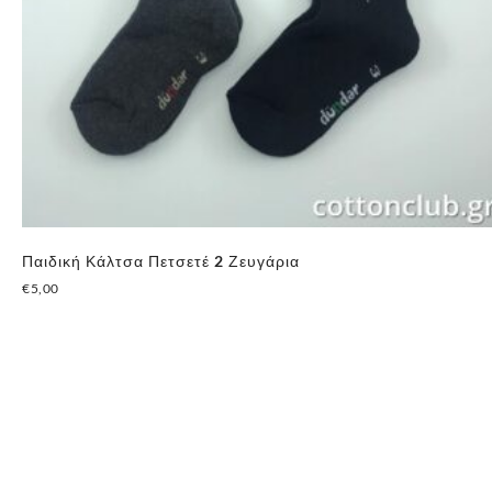
Παιδική Κάλτσα Πετσετέ 2 Ζευγάρια
€
5,00
Αυτό
το
προϊόν
έχει
πολλαπλές
παραλλαγές.
Οι