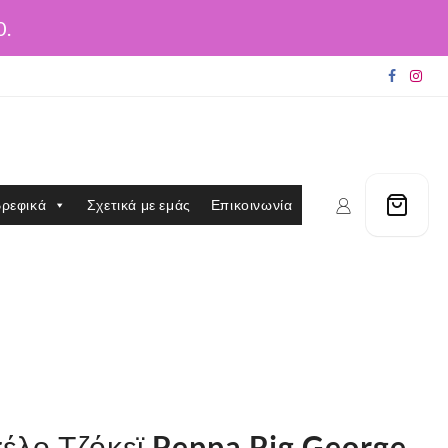
0.
ρεφικά
Σχετικά με εμάς
Επικοινωνία
έλο Τζόκεϊ Peppa Pig George