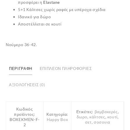
προσφέρει η
Elastane
5+1 Κάλτσες χωρίς ραφές με υπέροχα σχέδια
Ιδανικό για δώρο
Αποστέλλεται σε κουτί
✕
Νούμερο 36-42.
ΠΕΡΙΓΡΑΦΉ
ΕΠΙΠΛΈΟΝ ΠΛΗΡΟΦΟΡΊΕΣ
ΑΞΙΟΛΟΓΉΣΕΙΣ (0)
Κωδικός
Ετικέτες:
βαμβακερές
,
προϊόντος:
Κατηγορία:
δωρο
,
κάλτσες
,
κουτί
,
BOXEKMEN-F-
Happy Box
σετ
,
σοσονια
2