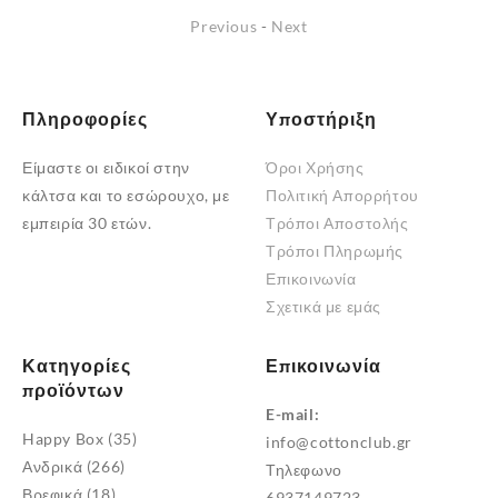
πολλαπλές
Previous
-
Next
παραλλαγές.
Οι
επιλογές
Πληροφορίες
Υποστήριξη
μπορούν
να
Είμαστε οι ειδικοί στην
Όροι Χρήσης
επιλεγούν
κάλτσα και το εσώρουχο, με
Πολιτική Απορρήτου
στη
εμπειρία 30 ετών.
Τρόποι Αποστολής
σελίδα
Τρόποι Πληρωμής
του
Επικοινωνία
προϊόντος
Σχετικά με εμάς
Κατηγορίες
Επικοινωνία
προϊόντων
E-mail:
Happy Box
(35)
info@cottonclub.gr
Ανδρικά
(266)
Τηλεφωνο
Βρεφικά
(18)
6937149723