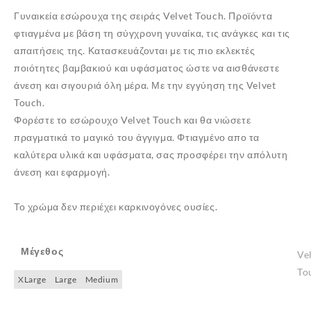
Γυναικεία εσώρουχα της σειράς Velvet Touch. Π
ροϊόντα
φτιαγμένα με βάση τη σύγχρονη γυναίκα, τις ανάγκες και τις
απαιτήσεις της. Κατασκευάζονται με τις πιο εκλεκτές
ποιότητες βαμβακιού και υφάσματος ώστε να αισθάνεστε
άνεση και σιγουριά όλη μέρα. Με την εγγύηση της Velvet
Touch.
Φορέστε το εσώρουχο Velvet Touch και θα νιώσετε
πραγματικά το μαγικό του άγγιγμα. Φτιαγμένο απο τα
καλύτερα υλικά και υφάσματα, σας προσφέρει την απόλυτη
άνεση και εφαρμογή.
Το χρώμα δεν περιέχει καρκινογόνες ουσίες.
Μέγεθος
Ve
To
XLarge
Large
Medium