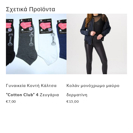
Σχετικά Προϊόντα
Γυναικεία Κοντή Κάλτσα
Κολάν μονόχρωμο μαύρο
Γυ
”Cotton Club” 4 Ζευγάρια
δερματίνη
Κά
€
7,00
€
15,00
Μπ
Αυτό
Μπ
το
€
4
προϊόν
έχει