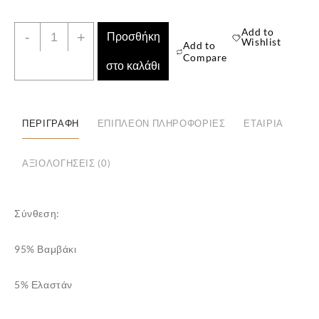
Velvet
Add to
-
+
Προσθήκη
Wishlist
Add to
Touch
Compare
στο καλάθι
:
Σετ
από
3
ΠΕΡΙΓΡΑΦΉ
ΕΠΙΠΛΈΟΝ ΠΛΗΡΟΦΟΡΊΕΣ
ΕΤΑΙΡΊΑ
✕
Βαμβακερά
Κλασικά
ΑΞΙΟΛΟΓΉΣΕΙΣ (0)
seamless
Σλιπ
Μονόχρωμα
Σύνθεση:
ποσότητα
95% Βαμβάκι
5% Ελαστάν