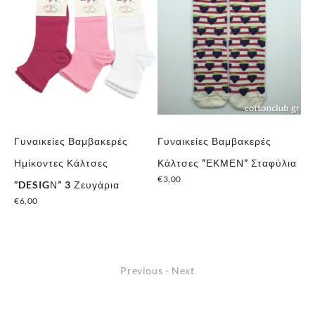
Γυναικείες Βαμβακερές
Γυναικείες Βαμβακερές
Γυ
Ημίκοντες Κάλτσες
Κάλτσες ”ΕΚΜΕΝ” Σταφύλια
Κά
€
3,00
€
3
 4
”DESIGΝ” 3 Ζευγάρια
€
6,00
Previous
-
Next