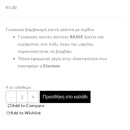
€
5,00
Γυναικεία βαμβακερή κοντή κάλτσα με σχέδιο.
Γυναικείες κοντές κάλτσες
RASSE
άνετες και
ευχάριστες στο πόδι, λογω της υψηλής
περιεκτικότητας σε
βαμβάκι
.
Τέλεια εφαρμογή χάρη στην ελαστικότητα που
προσφέρει η
Elastane
.
4 σε απόθεμα
Γυναικεία
-
+
Προσθήκη στο καλάθι
Κάλτσα
Add to Compare
Κοντή
Add to Wishlist
Σχέδιο
Φρούτα