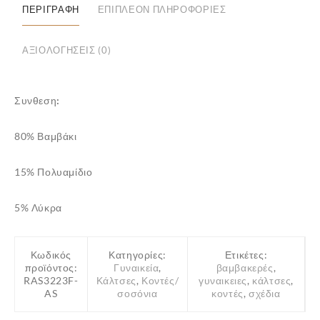
”Rasse”
ΠΕΡΙΓΡΑΦΉ
ΕΠΙΠΛΈΟΝ ΠΛΗΡΟΦΟΡΊΕΣ
3
Ζευγάρια
ΑΞΙΟΛΟΓΉΣΕΙΣ (0)
ποσότητα
Συνθεση:
80% Βαμβάκι
✕
15% Πολυαμίδιο
5% Λύκρα
Κωδικός
Κατηγορίες:
Ετικέτες:
προϊόντος:
Γυναικεία
,
βαμβακερές
,
RAS3223F-
Κάλτσες
,
Κοντές/
γυναικειες
,
κάλτσες
,
AS
σοσόνια
κοντές
,
σχέδια