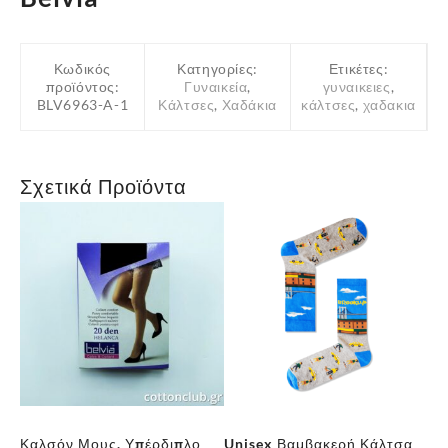
Κωδικός
Κατηγορίες:
Ετικέτες:
προϊόντος:
Γυναικεία
,
γυναικειες
,
BLV6963-A-1
Κάλτσες
,
Χαδάκια
κάλτσες
,
χαδακια
Σχετικά Προϊόντα
Καλσόν Μους, Υπέρδιπλο
Unisex Βαμβακερή Κάλτσα
Γυ