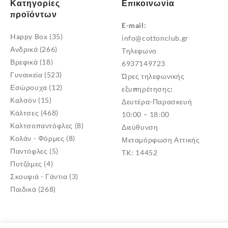
Κατηγορίες
Επικοινωνία
προϊόντων
E-mail:
Happy Box
(35)
info@cottonclub.gr
Ανδρικά
(266)
Τηλεφωνο
Βρεφικά
(18)
6937149723
Γυναικεία
(523)
Ώρες τηλεφωνικής
Εσώρουχα
(12)
εξυπηρέτησης:
Καλσόν
(15)
Δευτέρα-Παρασκευή
Κάλτσες
(468)
10:00 – 18:00
Καλτσοπαντόφλες
(8)
Διεύθυνση
Κολάν - Φόρμες
(8)
Μεταμόρφωση Αττικής
Παντόφλες
(5)
TK: 14452
Πυτζάμες
(4)
Σκουφιά - Γάντια
(3)
Παιδικά
(268)