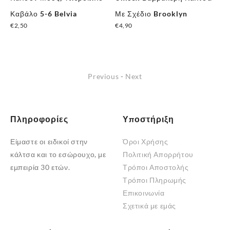
Καβάλο 5-6 Belvia
Με Σχέδιο Brooklyn
”R
€
2,50
€
4,90
€
1
Αυτό
το
προϊόν
Previous
-
Next
έχει
πολλαπλές
παραλλαγές.
Οι
Πληροφορίες
Υποστήριξη
επιλογές
Είμαστε οι ειδικοί στην
Όροι Χρήσης
μπορούν
κάλτσα και το εσώρουχο, με
Πολιτική Απορρήτου
να
εμπειρία 30 ετών.
Τρόποι Αποστολής
επιλεγούν
Τρόποι Πληρωμής
στη
Επικοινωνία
σελίδα
Σχετικά με εμάς
του
προϊόντος